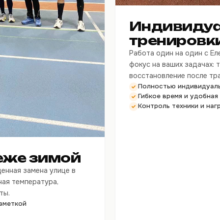
Индивиду
тренировк
Работа один на один с Е
фокус на ваших задачах: т
восстановление после тр
Полностью индивидуаль
Гибкое время и удобная
Контроль техники и наг
еже зимой
енная замена улице в
ная температура,
ты.
зметкой