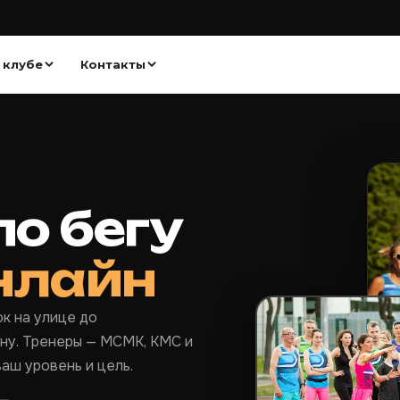
 клубе
Контакты
о бегу
онлайн
к на улице до
ну. Тренеры — МСМК, КМС и
аш уровень и цель.