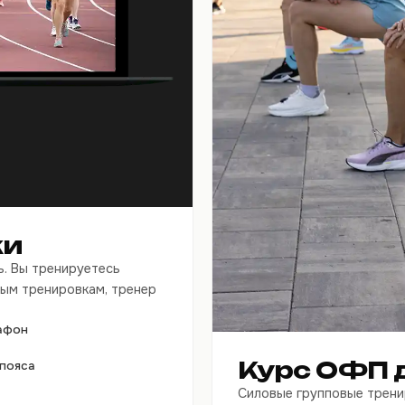
ки
ь. Вы тренируетесь
ым тренировкам, тренер
рафон
Курс ОФП 
 пояса
Силовые групповые трени