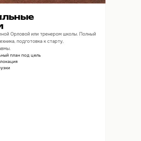
альные
и
леной Орловой или тренером школы. Полный
ехника, подготовка к старту,
авмы.
ный план под цель
 локация
рузки