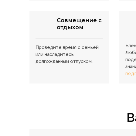
Совмещение с
отдыхом
Елен
Проведите время с семьей
Любо
или насладитесь
поде
долгожданным отпуском.
знан
ПОДР
В