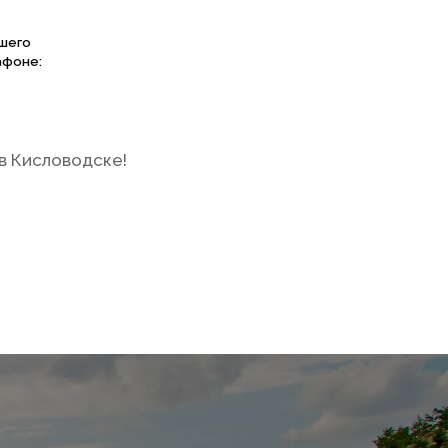
чшего
афоне:
в Кисловодске!