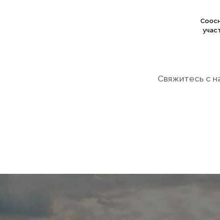
Соосн
учас
Свяжитесь с н