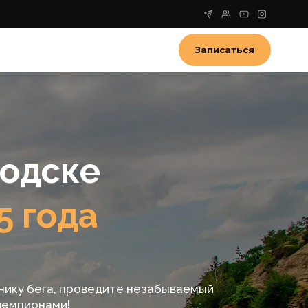
Записаться
водске
5 года
нику бега, проведите незабываемый
чемпионами!