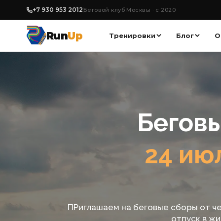
+7 930 953 2012
Беговой клуб Москвы · с 2020
Run
Up
Тренировки
Блог
О
Бегов
24 июл
ПРиглашаем на беговые сборы от ч
отпуск в ж