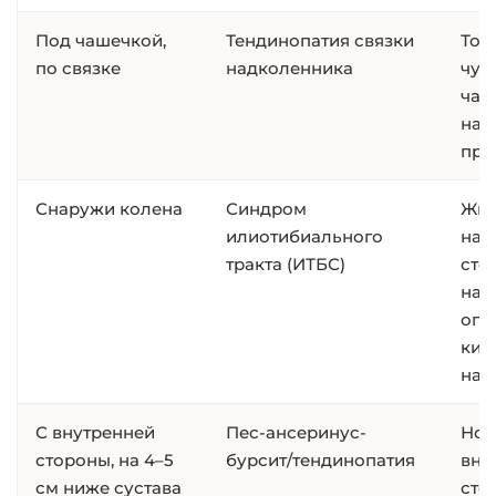
Под чашечкой,
Тендинопатия связки
Точ
по связке
надколенника
чут
чаш
наг
пры
Снаружи колена
Синдром
Жгу
илиотибиального
нар
тракта (ИТБС)
сто
нар
опр
кил
на 
С внутренней
Пес-ансеринус-
Ною
стороны, на 4–5
бурсит/тендинопатия
вну
см ниже сустава
сто