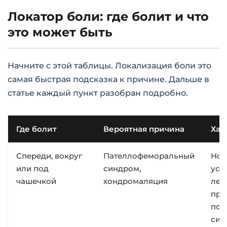
Локатор боли: где болит и что
это может быть
Начните с этой таблицы. Локализация боли это
самая быстрая подсказка к причине. Дальше в
статье каждый пункт разобран подробно.
Где болит
Вероятная причина
Хар
Спереди, вокруг
Пателлофеморальный
Ною
или под
синдром,
уси
чашечкой
хондромаляция
лес
при
пос
сид