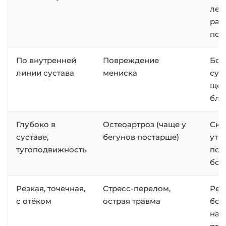
лес
раз
пос
По внутренней
Повреждение
Бол
линии сустава
мениска
сус
щел
бло
Глубоко в
Остеоартроз (чаще у
Ско
суставе,
бегунов постарше)
утр
тугоподвижность
пок
бол
Резкая, точечная,
Стресс-перелом,
Рез
с отёком
острая травма
бол
нас