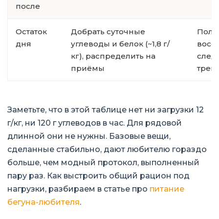
после
Остаток
Добрать суточные
Полн
дня
углеводы и белок (~1,8 г/
восс
кг), распределить на
след
приёмы
трен
Заметьте, что в этой таблице нет ни загрузки 12
г/кг, ни 120 г углеводов в час. Для рядовой
длинной они не нужны. Базовые вещи,
сделанные стабильно, дают любителю гораздо
больше, чем модный протокол, выполненный
пару раз. Как выстроить общий рацион под
нагрузки, разбираем в статье про
питание
бегуна-любителя
.