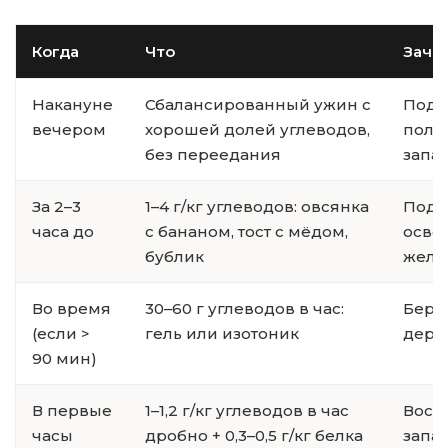
Когда
Что
Заче
Накануне
Сбалансированный ужин с
Подой
вечером
хорошей долей углеводов,
пол
без переедания
запа
За 2–3
1–4 г/кг углеводов: овсянка
Подн
часа до
с бананом, тост с мёдом,
осво
бублик
желу
Во время
30–60 г углеводов в час:
Береч
(если >
гель или изотоник
держ
90 мин)
В первые
1–1,2 г/кг углеводов в час
Восс
часы
дробно + 0,3–0,5 г/кг белка
запа