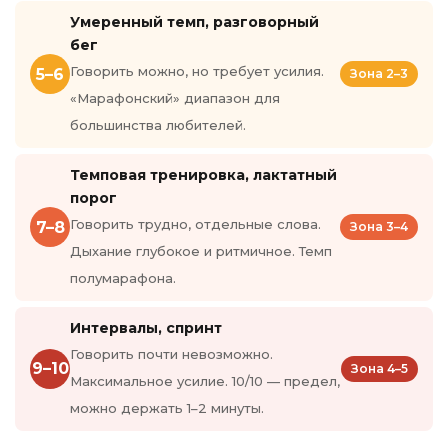
Умеренный темп, разговорный
бег
Говорить можно, но требует усилия.
5–6
Зона 2–3
«Марафонский» диапазон для
большинства любителей.
Темповая тренировка, лактатный
порог
Говорить трудно, отдельные слова.
7–8
Зона 3–4
Дыхание глубокое и ритмичное. Темп
полумарафона.
Интервалы, спринт
Говорить почти невозможно.
9–10
Зона 4–5
Максимальное усилие. 10/10 — предел,
можно держать 1–2 минуты.