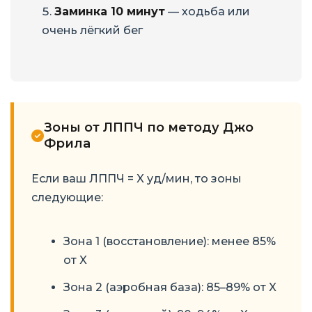
Заминка 10 минут
— ходьба или
очень лёгкий бег
Зоны от ЛППЧ по методу Джо
Фрила
Если ваш ЛППЧ = X уд/мин, то зоны
следующие:
Зона 1 (восстановление): менее 85%
от X
Зона 2 (аэробная база): 85–89% от X