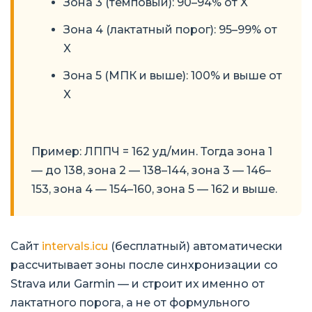
Зона 3 (темповый): 90–94% от X
Зона 4 (лактатный порог): 95–99% от
X
Зона 5 (МПК и выше): 100% и выше от
X
Пример: ЛППЧ = 162 уд/мин. Тогда зона 1
— до 138, зона 2 — 138–144, зона 3 — 146–
153, зона 4 — 154–160, зона 5 — 162 и выше.
Сайт
intervals.icu
(бесплатный) автоматически
рассчитывает зоны после синхронизации со
Strava или Garmin — и строит их именно от
лактатного порога, а не от формульного