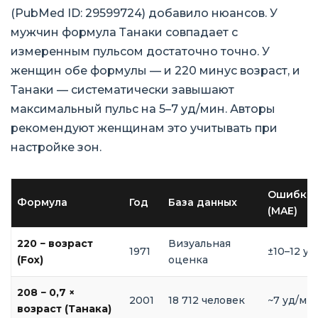
(PubMed ID: 29599724) добавило нюансов. У
мужчин формула Танаки совпадает с
измеренным пульсом достаточно точно. У
женщин обе формулы — и 220 минус возраст, и
Танаки — систематически завышают
максимальный пульс на 5–7 уд/мин. Авторы
рекомендуют женщинам это учитывать при
настройке зон.
Ошибка
Формула
Год
База данных
(MAE)
220 − возраст
Визуальная
1971
±10–12 у
(Fox)
оценка
208 − 0,7 ×
2001
18 712 человек
~7 уд/ми
возраст (Танака)