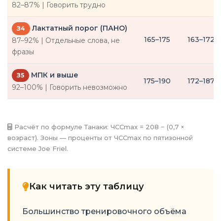
82–87% | Говорить трудно
Лактатный порог (ПАНО)
З4
165–175
163–172
87–92% | Отдельные слова, не
фразы
МПК и выше
З5
175–190
172–187
92–100% | Говорить невозможно
Расчёт по формуле Танаки: ЧССmax = 208 − (0,7 ×
возраст). Зоны — проценты от ЧССmax по пятизонной
системе Joe Friel.
Как читать эту таблицу
Большинство тренировочного объёма