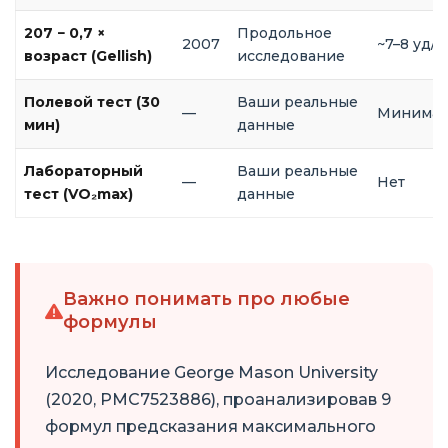
207 − 0,7 ×
Продольное
2007
~7–8 уд/
возраст (Gellish)
исследование
Полевой тест (30
Ваши реальные
—
Минимал
мин)
данные
Лабораторный
Ваши реальные
—
Нет
тест (VO₂max)
данные
Важно понимать про любые
формулы
Исследование George Mason University
(2020, PMC7523886), проанализировав 9
формул предсказания максимального