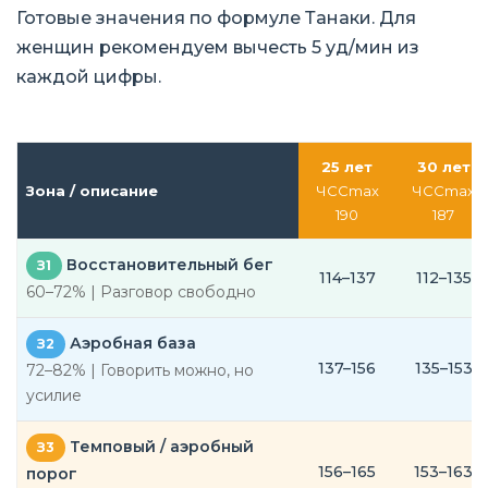
Готовые значения по формуле Танаки. Для
женщин рекомендуем вычесть 5 уд/мин из
каждой цифры.
25 лет
30 лет
Зона / описание
ЧССmax
ЧССmax
190
187
Восстановительный бег
З1
114–137
112–135
60–72% | Разговор свободно
Аэробная база
З2
137–156
135–153
72–82% | Говорить можно, но
усилие
Темповый / аэробный
З3
156–165
153–163
порог