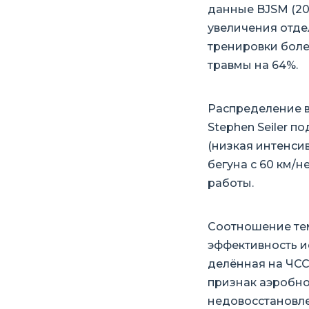
данные BJSM (20
увеличения отде
тренировки боле
травмы на 64%.
Распределение в
Stephen Seiler п
(низкая интенсив
бегуна с 60 км/н
работы.
Соотношение темп
эффективность ис
делённая на ЧСС.
признак аэробно
недовосстановл