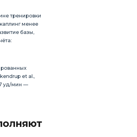
вине тренировки
екаплинг менее
азвитие базы,
чёта:
нированных
ndrup et al.,
7 уд/мин —
полняют