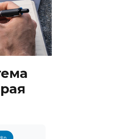
тема
орая
dIn