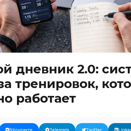
й дневник 2.0: сис
за тренировок, кот
но работает
ВКонтакте
Telegram
Twitter
Linke