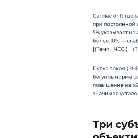
Cardiac drift (д
при постоянной с
5% указывает на 
более 10% — сла
[(Темп₁÷ЧСС₁) − (
Пульс покоя (RHR
бегунов норма со
повышение на ≥5
значимая устало
Три суб
объекти