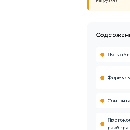
нагрузке)
Содержани
Пять объ
Формулы
Сон, пит
Протоко
разбора