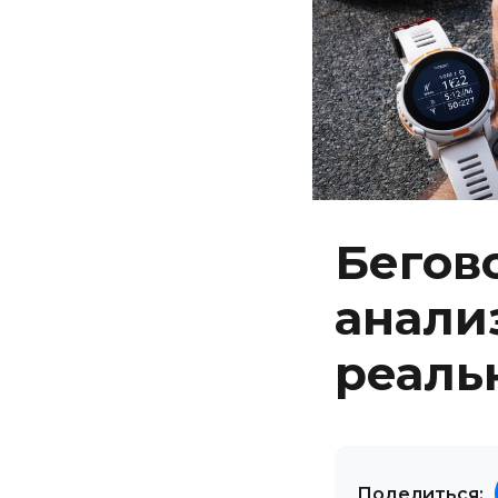
Бегово
анали
реаль
Поделиться: