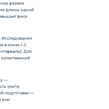
асны резкие
ние длины одной
овышает риск
. Исследования
 в зонах 1-2
интервалы). Для
м качественной
my —
ь (км/ч),
вой подготовки —
и или