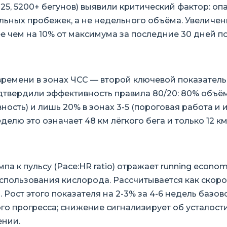
25, 5200+ бегунов) выявили критический фактор: оп
льных пробежек, а не недельного объёма. Увеличе
е чем на 10% от максимума за последние 30 дней п
ремени в зонах ЧСС — второй ключевой показатель
одтвердили эффективность правила 80/20: 80% объёма
ность) и лишь 20% в зонах 3-5 (пороговая работа и 
еделю это означает 48 км лёгкого бега и только 12 к
а к пульсу (Pace:HR ratio) отражает running econo
пользования кислорода. Рассчитывается как скорост
 Рост этого показателя на 2-3% за 4-6 недель базо
го прогресса; снижение сигнализирует об усталост
ении.