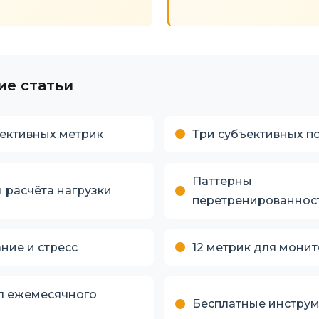
е статьи
ективных метрик
Три субъективных п
Паттерны
 расчёта нагрузки
перетренированнос
ание и стресс
12 метрик для мони
л ежемесячного
Бесплатные инстру