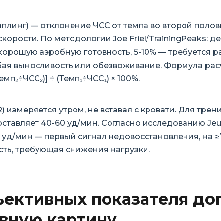
екаплинг) — отклонение ЧСС от темпа во второй поло
корости. По методологии Joe Friel/TrainingPeaks: д
хорошую аэробную готовность, 5-10% — требуется р
бая выносливость или обезвоживание. Формула рас
Темп₂÷ЧСС₂)] ÷ (Темп₁÷ЧСС₁) × 100%.
) измеряется утром, не вставая с кровати. Для тре
ставляет 40-60 уд/мин. Согласно исследованию Jeuke
 уд/мин — первый сигнал недовосстановления, на ≥
сть, требующая снижения нагрузки.
ъективных показателя до
вную картину