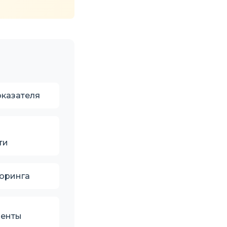
оказателя
ти
торинга
менты