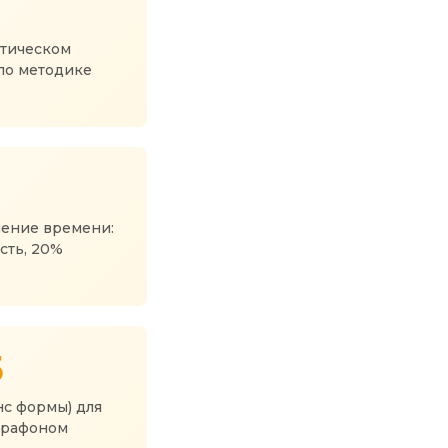
атическом
по методике
ение времени:
сть, 20%
5
нс формы) для
арафоном