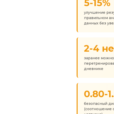
5-15%
улучшение рез
правильном ан
данных без ув
2-4 н
заранее можно
перетренирова
дневнике
0.80-1
безопасный д
(соотношение 