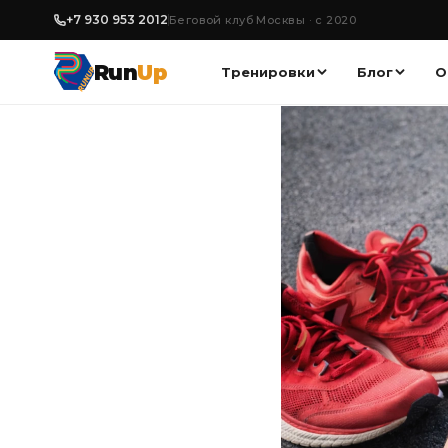
+7 930 953 2012
Беговой клуб Москвы · с 2020
Run
Up
Тренировки
Блог
О