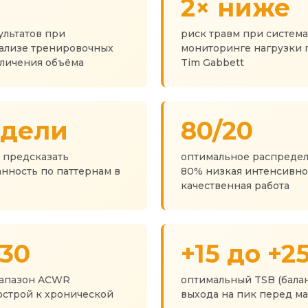
2× ниже
ультатов при
риск травм при систем
ализе тренировочных
мониторинге нагрузки 
еличения объёма
Tim Gabbett
едели
80/20
 предсказать
оптимальное распредел
нность по паттернам в
80% низкая интенсивно
качественная работа
.30
+15 до +2
иапазон ACWR
оптимальный TSB (бала
острой к хронической
выхода на пик перед м