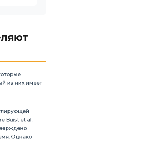
еляют
которые
ый из них имеет
мулирующей
uist et al.
дтверждено
емя. Однако