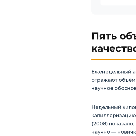
Пять об
качеств
Еженедельный ан
отражают объём,
научное обоснов
Недельный кило
капилляризацию 
(2008) показало
научно — новичк