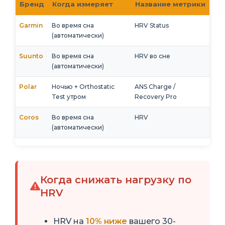
Бренд
Когда измеряет
Название метрики
Garmin
Во время сна
HRV Status
(автоматически)
Suunto
Во время сна
HRV во сне
(автоматически)
Polar
Ночью + Orthostatic
ANS Charge /
Test утром
Recovery Pro
Coros
Во время сна
HRV
(автоматически)
Когда снижать нагрузку по
HRV
HRV на
10% ниже
вашего 30-