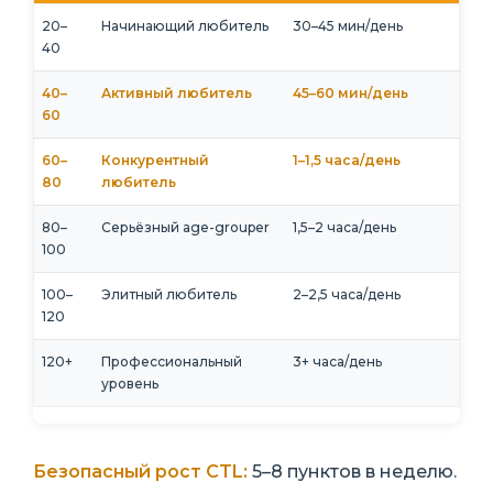
20–
Начинающий любитель
30–45 мин/день
40
40–
Активный любитель
45–60 мин/день
60
60–
Конкурентный
1–1,5 часа/день
80
любитель
80–
Серьёзный age-grouper
1,5–2 часа/день
100
100–
Элитный любитель
2–2,5 часа/день
120
120+
Профессиональный
3+ часа/день
уровень
Безопасный рост CTL:
5–8 пунктов в неделю.