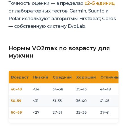
Точность оценки — в пределах
±2–5 единиц
от лабораторных тестов. Garmin, Suunto и
Polar используют алгоритмы Firstbeat; Coros
— собственную систему EvoLab.
Нормы VO2max по возрасту для
мужчин
Возраст
Низкий
Средний
Хороший
Отличный
40–49
<34
34–38
39–43
44–48
50–59
<31
31–35
36–40
41–45
60–69
<27
27–31
32–36
37–41