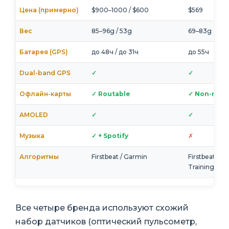
Цена (примерно)
$900–1000 / $600
$569
Вес
85–96g / 53g
69–83g
Батарея (GPS)
до 48ч / до 31ч
до 55ч
Dual-band GPS
✓
✓
Офлайн-карты
✓ Routable
✓ Non-rout
AMOLED
✓
✓
Музыка
✓ + Spotify
✗
Алгоритмы
Firstbeat / Garmin
Firstbeat +
TrainingPea
Все четыре бренда используют схожий
набор датчиков (оптический пульсометр,