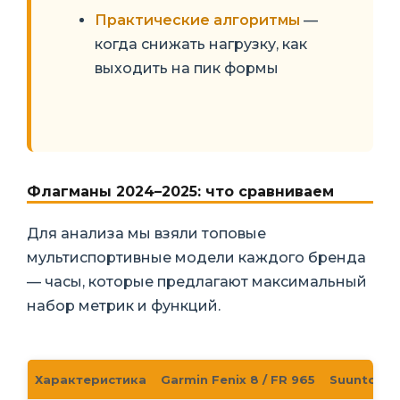
Практические алгоритмы
—
когда снижать нагрузку, как
выходить на пик формы
Флагманы 2024–2025: что сравниваем
Для анализа мы взяли топовые
мультиспортивные модели каждого бренда
— часы, которые предлагают максимальный
набор метрик и функций.
Характеристика
Garmin Fenix 8 / FR 965
Suunto Ra