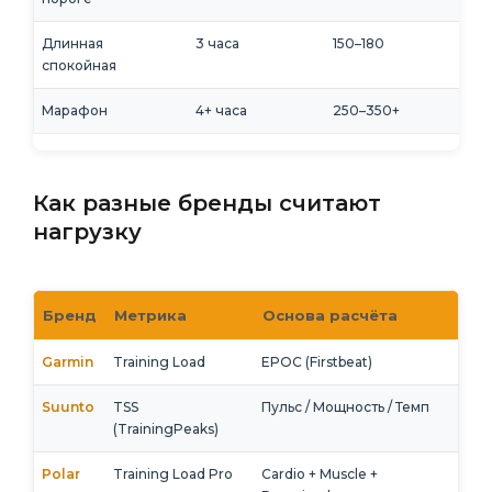
Длинная
3 часа
150–180
спокойная
Марафон
4+ часа
250–350+
Как разные бренды считают
нагрузку
Бренд
Метрика
Основа расчёта
Garmin
Training Load
EPOC (Firstbeat)
Suunto
TSS
Пульс / Мощность / Темп
(TrainingPeaks)
Polar
Training Load Pro
Cardio + Muscle +