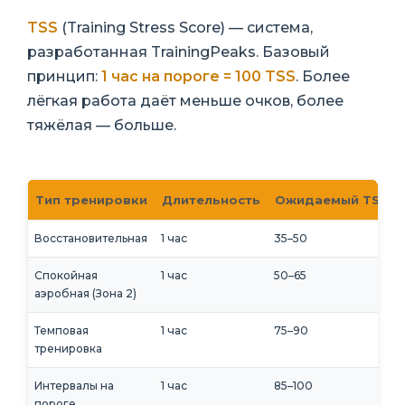
TSS
(Training Stress Score) — система,
разработанная TrainingPeaks. Базовый
принцип:
1 час на пороге = 100 TSS
. Более
лёгкая работа даёт меньше очков, более
тяжёлая — больше.
Тип тренировки
Длительность
Ожидаемый TSS
Восстановительная
1 час
35–50
Спокойная
1 час
50–65
аэробная (Зона 2)
Темповая
1 час
75–90
тренировка
Интервалы на
1 час
85–100
пороге