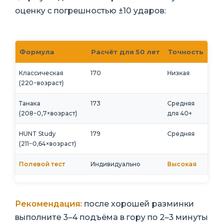
оценку с погрешностью ±10 ударов:
Формула
Расчёт для 50 лет
Точность
Классическая
170
Низкая
(220−возраст)
Танака
173
Средняя
(208−0,7×возраст)
для 40+
HUNT Study
179
Средняя
(211−0,64×возраст)
Полевой тест
Индивидуально
Высокая
Рекомендация:
после хорошей разминки
выполните 3–4 подъёма в гору по 2–3 минуты