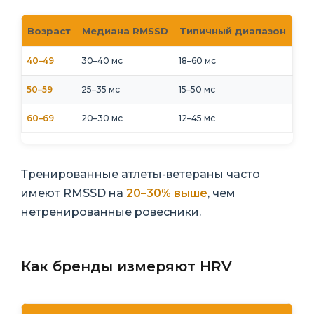
Возраст
Медиана RMSSD
Типичный диапазон
40–49
30–40 мс
18–60 мс
50–59
25–35 мс
15–50 мс
60–69
20–30 мс
12–45 мс
Тренированные атлеты-ветераны часто
имеют RMSSD на
20–30% выше
, чем
нетренированные ровесники.
Как бренды измеряют HRV