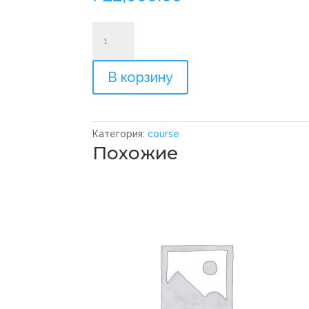
Количество
товара
Тренировки
В корзину
по
бегу
в
RunUp
Категория:
course
-
Похожие
22
000