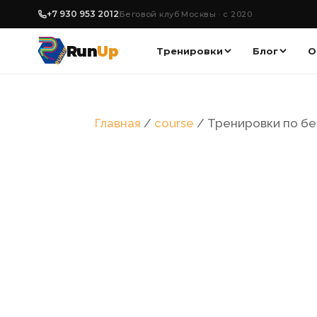
+7 930 953 2012
Беговой клуб Москвы · с 2020
Run
Up
Тренировки
Блог
О
Главная
/
course
/ Тренировки по бег