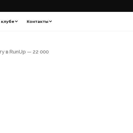
 клубе
Контакты
у в RunUp — 22 000