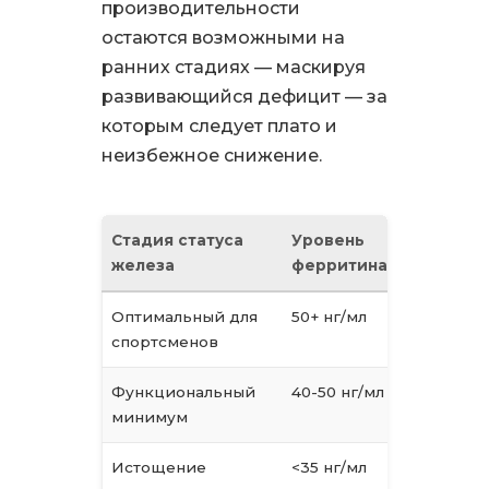
производительности
остаются возможными на
ранних стадиях — маскируя
развивающийся дефицит — за
которым следует плато и
неизбежное снижение.
Стадия статуса
Уровень
Клиничес
железа
ферритина
картина
Оптимальный для
50+ нг/мл
Полная ад
спортсменов
трениров
Функциональный
40-50 нг/мл
Достаточн
минимум
большинс
Истощение
<35 нг/мл
Может вли