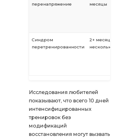
перенапряжение
месяцы
п
с
г
н
Синдром
2+ месяца —
М
перетренированности
несколько лет
д
н
э
и
Исследования любителей
показывают, что всего 10 дней
интенсифицированных
тренировок без
модификаций
восстановления могут вызвать