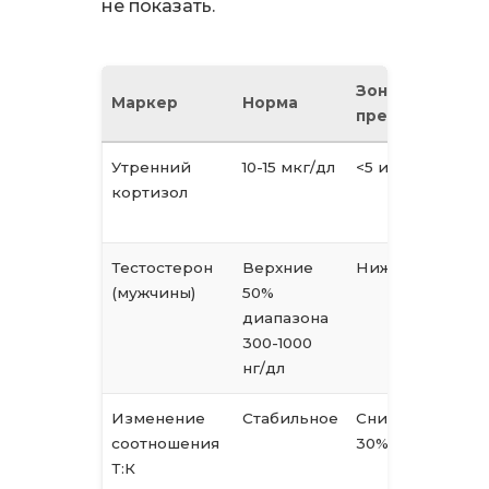
не показать.
Зона
Маркер
Норма
предупрежден
Утренний
10-15 мкг/дл
<5 или >25 мкг/
кортизол
Тестостерон
Верхние
Нижний кварти
(мужчины)
50%
диапазона
300-1000
нг/дл
Изменение
Стабильное
Снижение на 20
соотношения
30%
Т:К