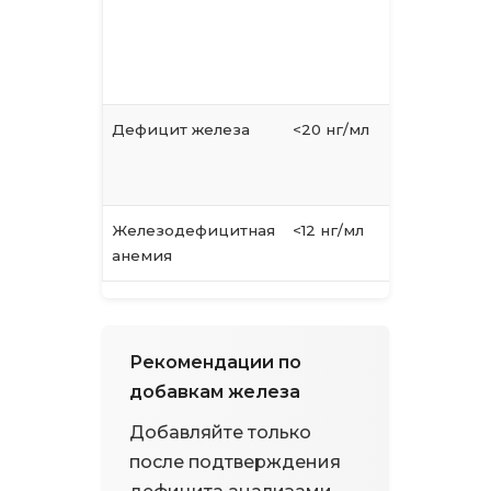
производ
несмотря 
нормальн
гемоглоб
Дефицит железа
<20 нг/мл
Нарушен
адаптаци
гарантир
Железодефицитная
<12 нг/мл
Явное ух
анемия
производ
Рекомендации по
добавкам железа
Добавляйте только
после подтверждения