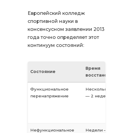
Европейский колледж
спортивной науки в
консенсусном заявлении 2013
года точно определяет этот
континуум состояний:
Время
Состояние
Х
восстановления
Функциональное
Несколько дней
В
перенапряжение
— 2 недели
с
п
з
с
Нефункциональное
Недели —
Д